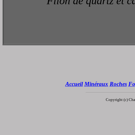
Filon de quartz et c
Accueil
Minéraux
Roches
Fo
Copyright (c) Ch