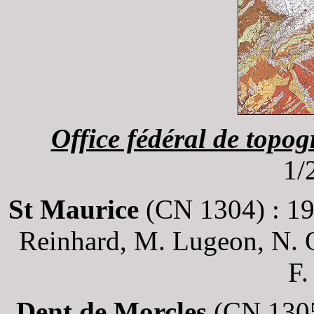
Office fédéral de topo
1/
St Maurice
(CN 1304) : 1
Reinhard, M. Lugeon, N. O
F.
Dent de Morcles
(CN 1305