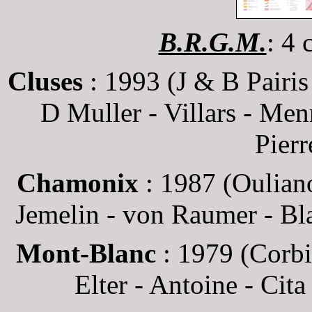
B.R.G.M.
: 4 
Cluses
: 1993
(J & B Pairis
D Muller - Villars - Menn
Pierr
Chamonix
: 1987
(Ouliano
Jemelin - von Raumer - Bla
Mont-Blanc
: 1979 (
Corbi
Elter - Antoine - Cit