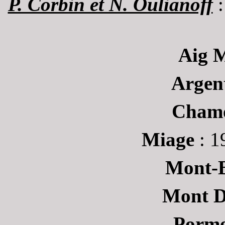
P. Corbin et N. Oulianoff
:
Aig 
Argent
Cham
Miage
: 1
Mont-
Mont D
Porm