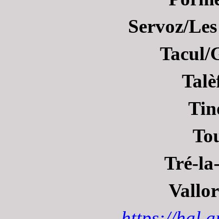
Servoz/Le
Tacul/
Talè
Tin
To
Tré-la
Vallor
https://hal.a