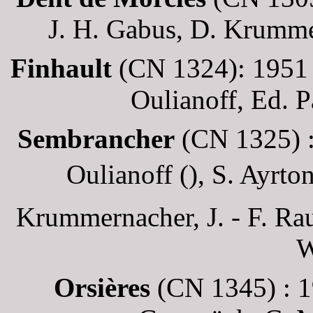
J. H. Gabus, D. Krumme
Finhault
(CN 1324): 1951
Oulianoff, Ed. 
Sembrancher
(CN 1325) :
Oulianoff (), S. Ayrt
Krummernacher, J. - F. Ra
W
Orsières
(CN 1345) : 