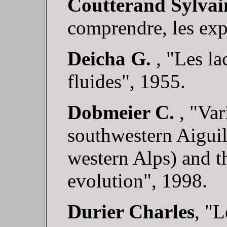
Coutterand Sylvai
comprendre, les exp
Deicha G.
, "Les la
fluides", 1955.
Dobmeier C.
, "Va
southwestern Aiguil
western Alps) and th
evolution", 1998.
Durier Charles
, "