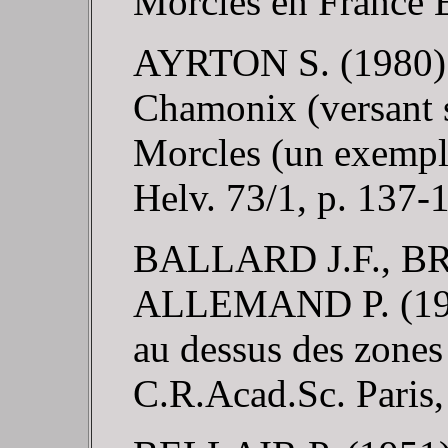
Morcles en France E
AYRTON S. (1980). 
Chamonix (versant su
Morcles (un exemple
Helv. 73/1, p. 137-
BALLARD J.F., BR
ALLEMAND P. (1987
au dessus des zone
C.R.Acad.Sc. Paris, 