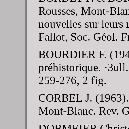
Rousses, Mont-Blan
nouvelles sur leurs 
Fallot, Soc. Géol. F
BOURDIER F. (1943).
préhistorique. ·3ull.
259-276, 2 fig.
CORBEL J. (1963). -
Mont-Blanc. Rev. Gé
DOBMEIER Christ