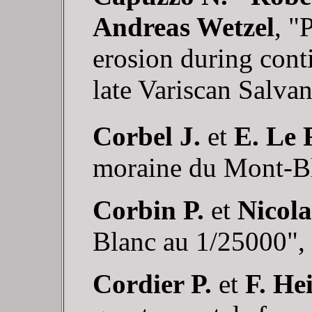
Andreas Wetzel
, "
erosion during cont
late Variscan Salva
Corbel
J.
et
E. Le 
moraine du Mont-Bl
Corbin P.
et
Nicola
Blanc au 1/25000",
Cordier P.
et
F. He