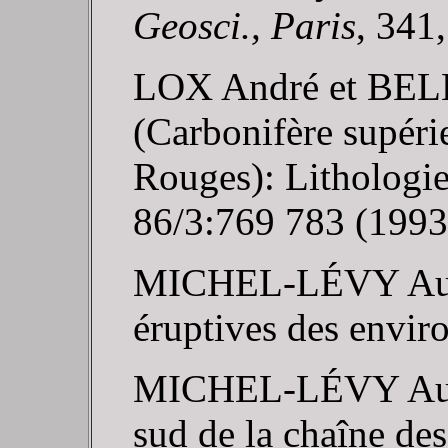
Geosci., Paris
,
341
LOX André et BELLI
(Carbonifère supéri
Rouges): Lithologie
86/3:769 783 (1993)
MICHEL-LÉVY August
éruptives des envir
MICHEL-LÉVY August
sud de la chaîne de