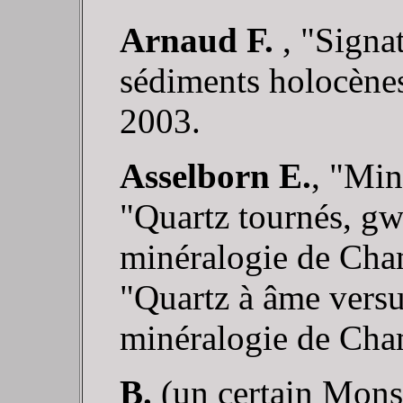
Arnaud F.
, "Signa
sédiments holocènes
2003.
Asselborn E.
, "Min
"Quartz tournés, gwi
minéralogie de Cha
"Quartz à âme versu
minéralogie de Cha
B.
(un certain Mons