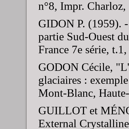
n°8, Impr. Charloz,
GIDON P. (1959). - 
partie Sud-Ouest du
France 7e série, t.1
GODON Cécile, "L'é
glaciaires : exempl
Mont-Blanc, Haute-
GUILLOT et MÉNO
External Crystallin