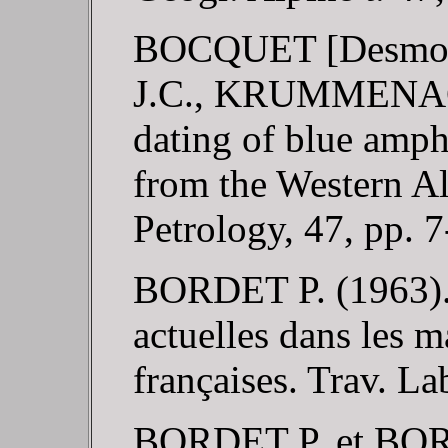
BOCQUET [Desmon
J.C., KRUMMENACH
dating of blue amph
from the Western Al
Petrology, 47, pp. 7
BORDET P. (1963). 
actuelles dans les m
françaises. Trav. La
BORDET P. et BORD