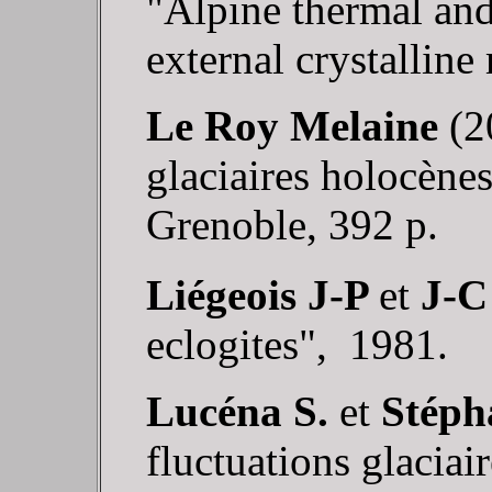
"Alpine thermal and 
external crystalline
Le Roy Melaine
(2
glaciaires holocènes
Grenoble, 392 p.
Liégeois J-P
et
J-C
eclogites", 1981.
Lucéna S.
et
Stéph
fluctuations glaciair