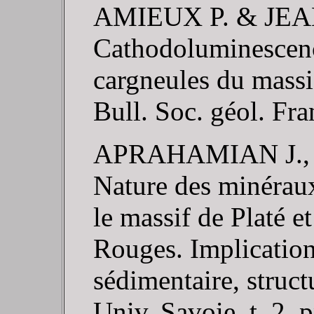
AMIEUX P. & JEA
Cathodoluminescence
cargneules du massi
Bull. Soc. géol. Fra
APRAHAMIAN J., PA
Nature des minéraux a
le massif de Platé et
Rouges. Implication
sédimentaire, struc
Univ. Savoie, t. 2, 