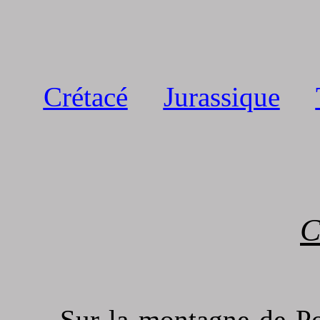
Crétacé
Jurassique
C
Sur la montagne de Po