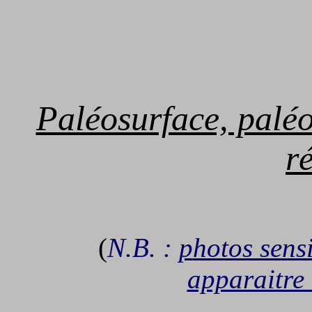
Paléosurface, paléor
r
(
N.B. :
p
hotos sens
apparaitre 