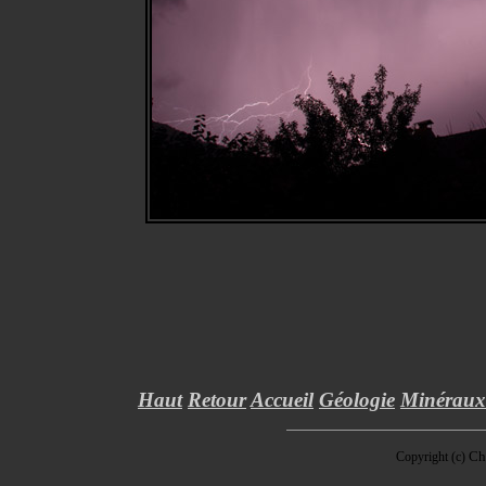
Haut
Retour
Accueil
Géologie
Minéraux
Ch
Copyright (c)