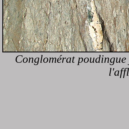
Conglomérat poudingue j
l'af