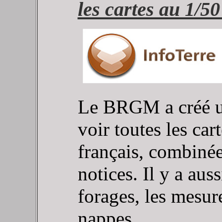
les cartes au 1/5
Le BRGM a créé un 
voir toutes les car
français, combinée
notices.
Il y a aus
forages, les mesur
nappes...