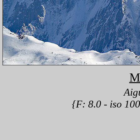
M
Aigu
{F: 8.0 - iso 10