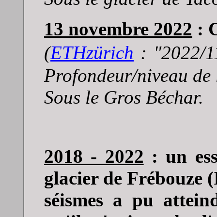
13 novembre 2022
: 
(
E
THzürich
: "
2022/1
Profondeur/niveau de 
Sous le Gros Béchar.
2018 - 2022
: un es
glacier de Frébouze (
séismes a pu atteind