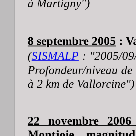
à Martigny")
8 septembre 2005
: V
(
SISMALP
: "
2005/09
P
rofondeur/niveau de
à 2 km de Vallorcine")
22 novembre 200
Montjoie, , magnitude