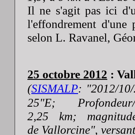
Il ne s'agit pas ici 
l'effondrement d'une 
selon L. Ravanel, Gé
25 octobre 2012
: Val
(
SISMALP
: "
2012/10/
25"E; Profond
2,25 km; magnitu
de Vallorcine", versant