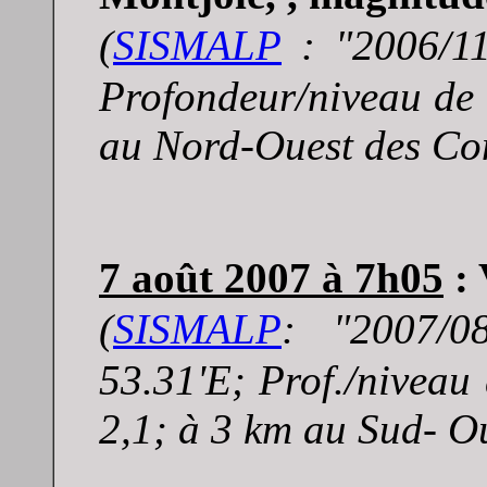
(
SISMALP
: "
2006/1
P
rofondeur/niveau de
au Nord-Ouest des Co
7 août 2007
à 7h05
:
(
SISMALP
: "
2007/0
53.31'E; Prof./niveau
2,1; à 3 km au Sud- Ou