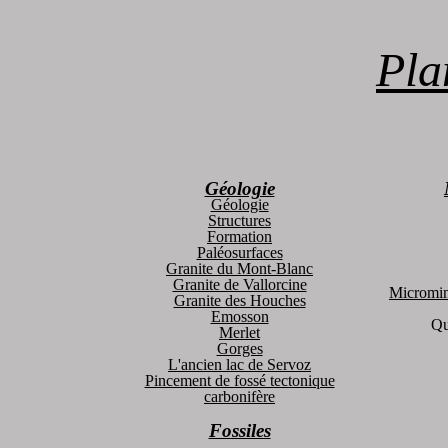
Pla
Géologie
Géologie
Structures
Formation
Paléosurfaces
Granite du Mont-Blanc
Granite de Vallorcine
Micromin
Granite des Houches
Emosson
Qu
Merlet
Gorges
L'ancien lac de Servoz
Pincement de fossé tectonique
carbonifère
Fossiles