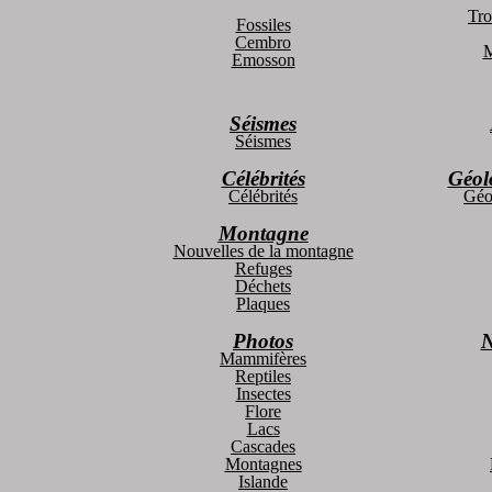
Tro
Fossiles
Cembro
M
Emosson
Séismes
Séismes
Célébrités
Géol
Célébrités
Géo
Montagne
Nouvelles de la montagne
Refuges
Déchets
Plaques
Photos
N
Mammifères
Reptiles
Insectes
Flore
Lacs
Cascades
Montagnes
Islande